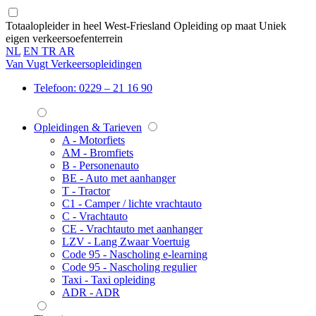
Totaalopleider in heel West-Friesland
Opleiding op maat
Uniek
eigen verkeersoefenterrein
NL
EN
TR
AR
Van Vugt Verkeersopleidingen
Telefoon: 0229 – 21 16 90
Opleidingen & Tarieven
A
-
Motorfiets
AM
-
Bromfiets
B
-
Personenauto
BE
-
Auto met aanhanger
T
-
Tractor
C1
-
Camper / lichte vrachtauto
C
-
Vrachtauto
CE
-
Vrachtauto met aanhanger
LZV
-
Lang Zwaar Voertuig
Code 95
-
Nascholing e-learning
Code 95
-
Nascholing regulier
Taxi
-
Taxi opleiding
ADR
-
ADR