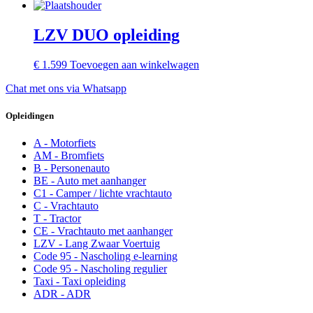
LZV DUO opleiding
€
1.599
Toevoegen aan winkelwagen
Chat met ons via Whatsapp
Opleidingen
A
-
Motorfiets
AM
-
Bromfiets
B
-
Personenauto
BE
-
Auto met aanhanger
C1
-
Camper / lichte vrachtauto
C
-
Vrachtauto
T
-
Tractor
CE
-
Vrachtauto met aanhanger
LZV
-
Lang Zwaar Voertuig
Code 95
-
Nascholing e-learning
Code 95
-
Nascholing regulier
Taxi
-
Taxi opleiding
ADR
-
ADR