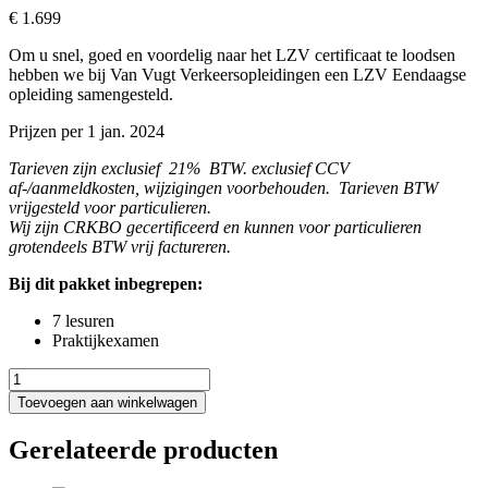
€
1.699
Om u snel, goed en voordelig naar het LZV certificaat te loodsen
hebben we bij Van Vugt Verkeersopleidingen een LZV Eendaagse
opleiding samengesteld.
Prijzen per 1 jan. 2024
Tarieven zijn exclusief 21% BTW. exclusief CCV
af-/aanmeldkosten, wijzigingen voorbehouden. Tarieven BTW
vrijgesteld voor particulieren.
Wij zijn CRKBO gecertificeerd en kunnen voor particulieren
grotendeels BTW vrij factureren.
Bij dit pakket inbegrepen:
7 lesuren
Praktijkexamen
LZV
1
Toevoegen aan winkelwagen
daagse
opleiding
Gerelateerde producten
aantal