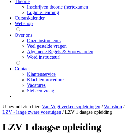
Theorie
Inschrijven theorie (her)examen
Login e-learning
Cursuskalender
Webshop
Over ons
Onze instructeurs
Veel gestelde vragen
Algemene Regels & Voorwaarden
Word instructeur!
Contact
Klantenservice
Klachtenprocedure
Vacatures
Stel een vraag
U bevindt zich hier:
Van Vugt verkeersopleidingen
/
Webshop
/
LZV - lange zware voertuigen
/
LZV 1 daagse opleiding
LZV 1 daagse opleiding